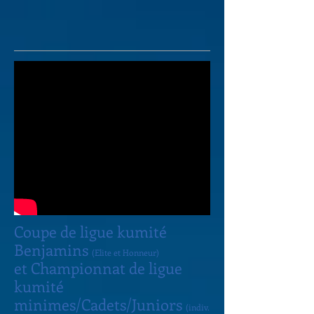
Coupe de ligue kumité
Benjamins
(Elite et Honneur)
et Championnat de ligue
kumité
minimes/Cadets/Juniors
(indiv.