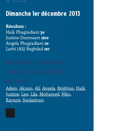
Dimanche 1er décembre 2013​
Résultats :
Haik Phagradiani
3e
Justine Doornaert
1ère
Angela Phagradiani
2e
Larbi (Ali) Baghdad
1er
Revivez les combats en
cliquant sur les liens ci-
dessous !
Adem
,
Akram
,
Ali
,
Angela
,
Brighton
,
Haik
,
Justine
,
Lies
,
Lila
,
Mohamed
,
Niko
,
Rayane
,
Soulaiman
.