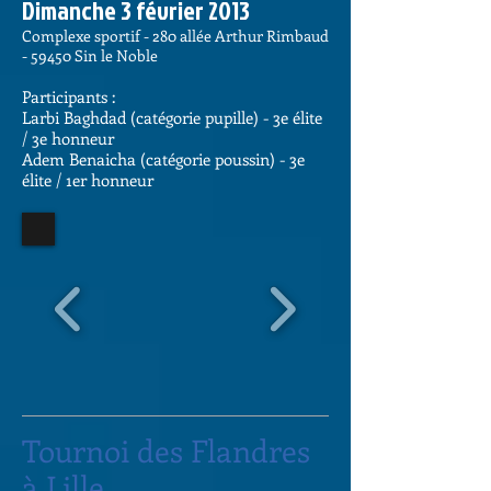
Dimanche 3 février 2013​
Complexe sportif - 280 allée Arthur Rimbaud
- 59450 Sin le Noble
Participants
:
Larbi Baghdad (catégorie pupille) -
3e élite
/ 3e
honneur
Adem Benaicha (catégorie poussin) - 3e
élite / 1er honneur
Tournoi des Flandres
à Lille