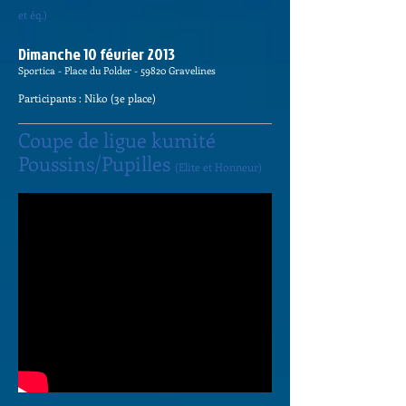
et éq.)
Dimanche 10 février 2013​
Sportica - Place du Polder -
59820 Gravelines
Participants
: Niko (3e place)
Coupe de ligue kumité
Poussins/Pupilles
(Elite et Honneur)